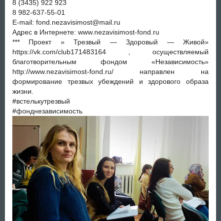
8 (3435) 922 923
8 982-637-55-01
E-mail: fond.nezavisimost@mail.ru
Адрес в Интернете: www.nezavisimost-fond.ru
*** Проект » Трезвый — Здоровый — Живой»
https://vk.com/club171483164 , осуществляемый
благотворительным фондом «Независимость»
http://www.nezavisimost-fond.ru/ направлен на
формирование трезвых убеждений и здорового образа
жизни.
#встелькутрезвый
#фонднезависимость