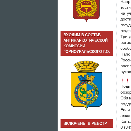
Напр
тести
на у
дост
госу
людя
ВХОДИМ В СОСТАВ
Три 
АНТИНАРКОТИЧЕСКОЙ
реги
КОМИССИИ
сообщ
ГОРНОУРАЛЬСКОГО Г.О.
Напо
Росс
расп
руко
Подп
обзор
Обяз
подд
Если
алког
Конта
ВКЛЮЧЕНЫ В РЕЕСТР
8 (34