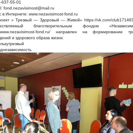
-637-55-01
l: fond.nezavisimost@mail.ru
 в Интернете: www.nezavisimost-fond.ru
Проект » Трезвый — Здоровый — Живой» https://vk.com/club171483
ществляемый благотворительным фондом «Независимо
://www.nezavisimost-fond.ru/ направлен на формирование тр
ений и здорового образа жизни.
елькутрезвый
днезависимость