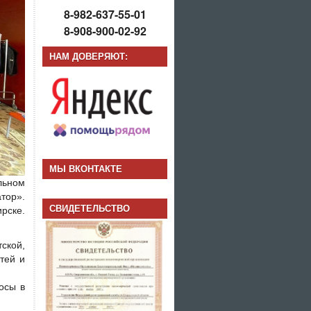
8-982-637-55-01
8-908-900-02-92
НАМ ДОВЕРЯЮТ:
МЫ ВКОНТАКТЕ
льном
тор».
СВИДЕТЕЛЬСТВО
рске.
ской,
тей и
осы в