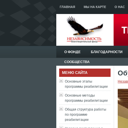
ГЛАВНАЯ
МЫ НА КАРТЕ
О НАС
О ФОНДЕ
БЛАГОДАРНОСТИ
СООБЩЕСТВА
Об
МЕНЮ САЙТА
Основные этапы
Незав
программы реабилитации
Основные методы
программы реабилитации
Общая структура работы
по программе
реабилитации