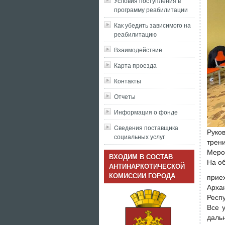
Условия поступления в
программу реабилитации
Как убедить зависимого на
реабилитацию
Взаимодействие
Карта проезда
Контакты
Отчеты
Информация о фонде
Cведения поставщика
Руко
социальных услуг
трен
Меро
ВХОДИМ В СОСТАВ
На о
АНТИНАРКОТИЧЕСКОЙ
КОМИССИИ ГОРОДА
прие
Арха
Респу
Все 
дальн