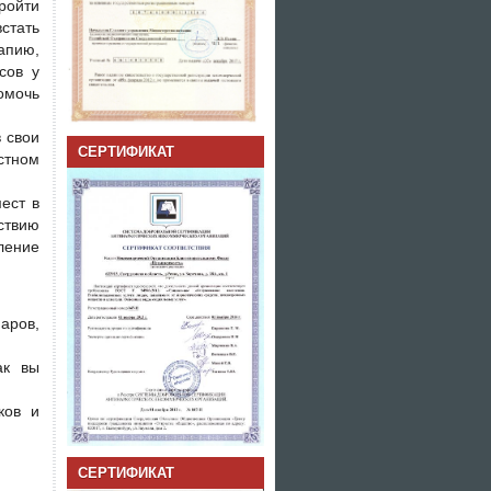
ройти
встать
апию,
сов у
омочь
 свои
СЕРТИФИКАТ
стном
ест в
ствию
ление
аров,
ак вы
ков и
СЕРТИФИКАТ