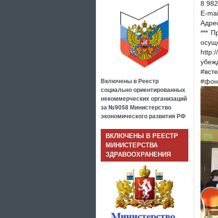
8 982
E-mai
Адрес
*** 
осу
http
убежд
#вст
Включены в Реестр
#фон
социально ориентированных
некоммерческих организаций
за №9058 Министерство
экономического развития РФ
ВКЛЮЧЕНЫ В РЕЕСТР
МИНИСТЕРСТВА
ЗДРАВООХРАНЕНИЯ