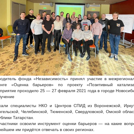
водитель фонда «Независимость» принял участие в межрегиона
инге «Оценка барьеров» по проекту «Позитивный катализа
приятие проходило 25 — 27 февраля 2021 года в городе Новосиби
бучение
хали специалисты НКО и Центров СПИД из Воронежской, Иркут
нгельской, Челябинской, Тюменской, Свердловской, Омской облас
блики Татарстан.
участники освоили инструмент оценки барьеров — на какие вопр
ейшем им придётся отвечать в своих регионах.