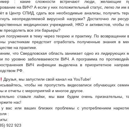
имер : какие сложности встречают люди, желающие п
рование на ВИЧ? А если у них положительный статус, легко ли им 
чёт в Центр СПИД, сдать все необходимые анализы, получить тер
игнуть неопределяемой вирусной нагрузки? Достаточно ли ресур
дарственных медицинских учреждений, НКО и активистов, чтобы п
м преодолеть все эти барьеры?
дня погружения в тему через теорию и практику. По возвращении в
оны участникам предстоит отработать полученные знания в ме
естве на практике.
мним, что Свердловская область занимает одно из лидирующих м
ии по уровню заболеваемости ВИЧ. А программа по противодей
ространения ВИЧ инфекции выделена в приоритетное направ
водством РФ.
Друзья, мы запустили свой канал на YouTube!
исывайтесь, чтобы не пропустить видеозаписи обучающих семин
ы и отчеты с мероприятий и многое другое.
ательно ставьте лайки, мы вам будем очень признательны, т
ержите нас!
 у вас или ваших близких проблемы с употреблением наркоти
оля :
кты:
35) 922 923