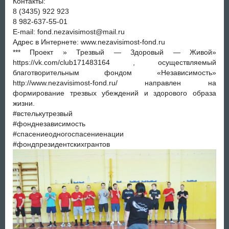
Контакты:
8 (3435) 922 923
8 982-637-55-01
E-mail: fond.nezavisimost@mail.ru
Адрес в Интернете: www.nezavisimost-fond.ru
*** Проект » Трезвый — Здоровый — Живой»
https://vk.com/club171483164 , осуществляемый
благотворительным фондом «Независимость»
http://www.nezavisimost-fond.ru/ направлен на
формирование трезвых убеждений и здорового образа
жизни.
#встелькутрезвый
#фонднезависимость
#спасениеодногоспасениенации
#фондпрезидентскихгрантов