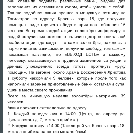
они спешили подавать различные банки, бидоны для
заполнения их оставшимся супом, чтобы унести с собой.
Так же подобная акция прошла в минувшую пятницу на
Тагилстрое по адресу: Красных зорь 18, где получили
помощь в виде горячего обеда и приятного общения 16
человек. Во время каждой акции, волонтёры информируют
людей получивших помощь о наличие центров социальной
реабилитации, где когда – то сами волонтёры, находясь в
нарко или алко зависимости, получили свободу, тем самым
показывая наглядно, что «ВЫХОД ЕСТЬ» и каждому
человеку, оказавшемуся в трудной жизненной ситуации в
данных учреждениях всегда готовы протянуть «руку
помощи». На вагонке, около Храма Воскресения Христова
в субботу накормили 9 человек, которые после того как
наполнили заранее приготовленные банки остатками супа,
ушли в места своего проживания.
Всего за минувшую неделю волонтёры накормили 39
человек
Акция проходит еженедельно по адресу:
1. Каждый понедельник в 14:00 (Центр, по адресу ул.
Циолковского д. 7, металл приёмка).
2. Каждую пятницу в 14:00 (Тагилстрой ул. Красных зорь 18,
металл приёмка напротив металл базы).