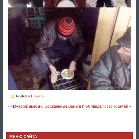
Posted in
Новости
«
«Мужской выезд».
Осужденные мамы в ИК-6 увидели своих детей
»
МЕНЮ САЙТА