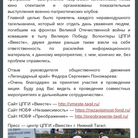
кино спектакля и организованы показательные
выступления военно-патриотических клубов.
Главной целью было привлечь каждого неравнодушного
тагильчанина, который мог отдать дань уважения людям,
погибшим на фронтах Великой Отечественной войны и
ковавшим в тылу Великую Победу. Волонтеры ЦПГИ
«Вместе», двумя днями раньше также взяли на себя
ответственность по расклейке информационного
материала, к данному мероприятию, с чем, конечно же, без
проблем справились.
Отзыв руководителя общественного движения
«Легендарный край» Федора Сергеевич Пономарева:
«Очень благодарен за принятия участия в проведении
акции. Буду рад Вас видеть в проведении совместных
мероприятиях и дальнейшем сотрудничестве».
Сайт ЦПГИ «Вместе» —
http://vmeste-tagil.ru/
Сайт НОБФ «Независимость» —
https://nezavisimost-fond.ru/
Сайт НОБФ «Преображение» —
http://preobragenie-tagil.ru/
Пресс — центр ЦПГИ «Вместе» г. Нижний Тагил.