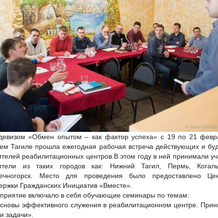
девизом «Обмен опытом – как фактор успеха» с 19 по 21 февр
ем Тагиле прошла ежегодная рабочая встреча действующих и бу
ителей реабилитационных центров.
В этом году в ней принимали у
ители из таких городов как: Нижний Тагил, Пермь, Кога
ечногорск. Место для проведения было предоставлено Це
ержки Гражданских Инициатив «Вместе».
приятие включало в себя обучающие семинары по темам:
Основы эффективного служения в реабилитационном центре. Прин
и задачи».