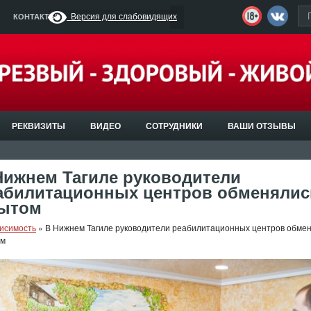
Версия для слабовидящих
КОНТАКТЫ
РЕКВИЗИТЫ
ВИДЕО
СОТРУДНИКИ
ВАШИ ОТЗЫВЫ
Нижнем Тагиле руководители
абилитационных центров обменялис
ытом
исимость
»
В Нижнем Тагиле руководители реабилитационных центров обме
ом