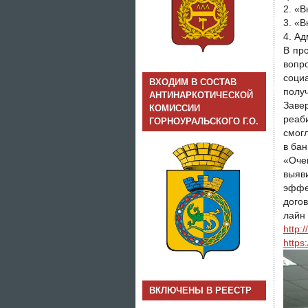
2. «
3. «
4. Ад
В пр
вопр
соци
ВХОДИМ В СОСТАВ
полу
АНТИНАРКОТИЧЕСКОЙ
Заве
КОМИССИИ
реаб
ГОРНОУРАЛЬСКОГО Г.О.
смогл
в бан
«Оче
выяв
эффе
дого
лайн
http:/
https
ВКЛЮЧЕНЫ В РЕЕСТР