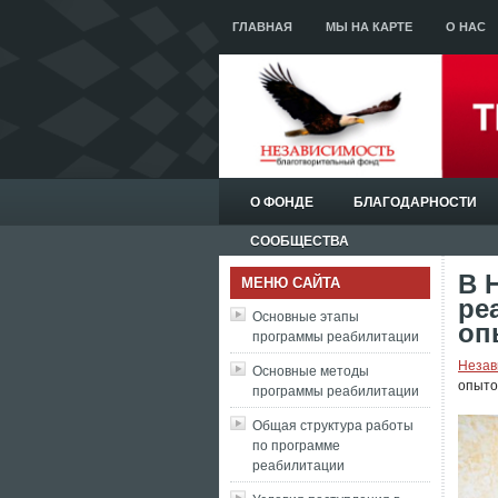
ГЛАВНАЯ
МЫ НА КАРТЕ
О НАС
О ФОНДЕ
БЛАГОДАРНОСТИ
СООБЩЕСТВА
В 
МЕНЮ САЙТА
ре
Основные этапы
оп
программы реабилитации
Незав
Основные методы
опыт
программы реабилитации
Общая структура работы
по программе
реабилитации