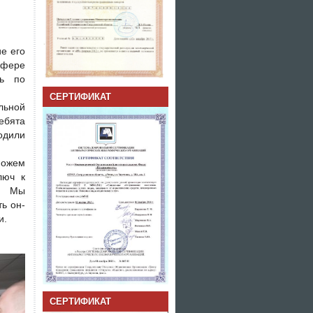
е его
сфере
зь по
СЕРТИФИКАТ
льной
ебята
ходили
можем
люч к
а. Мы
ь он-
и.
СЕРТИФИКАТ