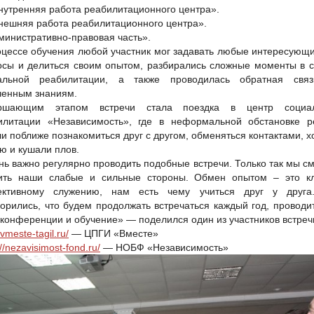
Внутренняя работа реабилитационного центра».
Внешняя работа реабилитационного центра».
министративно-правовая часть».
оцессе обучения любой участник мог задавать любые интересующи
осы и делиться своим опытом, разбирались сложные моменты в 
альной реабилитации, а также проводилась обратная свя
ченным знаниям.
ршающим этапом встречи стала поездка в центр социа
илитации «Независимость», где в неформальной обстановке р
и поближе познакомиться друг с другом, обменяться контактами, 
ю и кушали плов.
нь важно регулярно проводить подобные встречи. Только так мы с
ить наши слабые и сильные стороны. Обмен опытом – это к
ктивному служению, нам есть чему учиться друг у друг
ворились, что будем продолжать встречаться каждый год, проводит
 конференции и обучение» — поделился один из участников встреч
/vmeste-tagil.ru/
— ЦПГИ «Вместе»
://nezavisimost-fond.ru/
— НОБФ «Независимость»