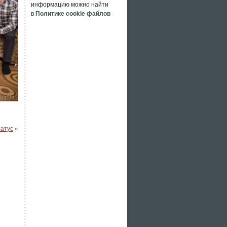
информацию можно найти
в
Политике cookie файлов
татус
»