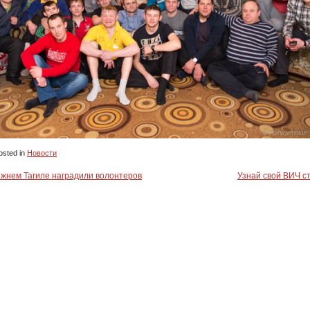
sted in
Новости
жнем Тагиле наградили волонтеров
Узнай свой ВИЧ с