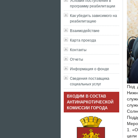
Условия поступления в
программу реабилитации
Как убедить зависимого на
реабилитацию
Взаимодействие
Карта проезда
Контакты
Отчеты
Информация о фонде
Cведения поставщика
социальных услуг
Под 
Нижн
ВХОДИМ В СОСТАВ
служ
АНТИНАРКОТИЧЕСКОЙ
служ
КОМИССИИ ГОРОДА
Солн
Подд
Меро
1. «
цели 