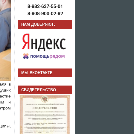
8-982-637-55-01
8-908-900-02-92
НАМ ДОВЕРЯЮТ:
МЫ ВКОНТАКТЕ
аля в
СВИДЕТЕЛЬСТВО
дущих
частие
лым и
нтром
ципы,